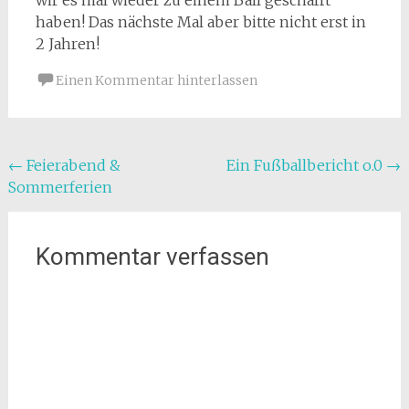
wir es mal wieder zu einem Ball geschafft
haben! Das nächste Mal aber bitte nicht erst in
2 Jahren!
Einen Kommentar hinterlassen
Beitragsnavigation
←
Feierabend &
Ein Fußballbericht o.0
→
Sommerferien
Kommentar verfassen