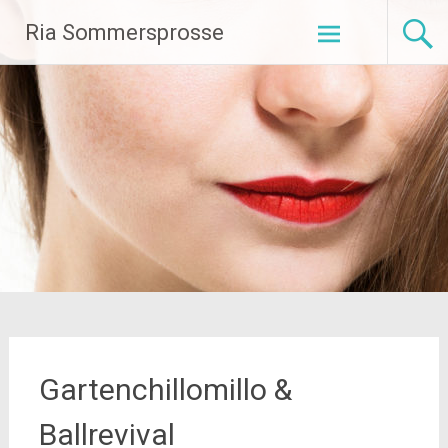
Zum
Ria Sommersprosse
Inhalt
springen
Gartenchillomillo &
Ballrevival