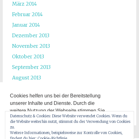
März 2014
Februar 2014
Januar 2014
Dezember 2013
November 2013
Oktober 2013
September 2013
August 2013
Juli 2013
Cookies helfen uns bei der Bereitstellung
Juni 2013
unserer Inhalte und Dienste. Durch die
Mai 2013
weitere Nutzung der Webseite stimmen Sie
Datenschutz & Cookies: Diese Website verwendet Cookies. Wenn du
der Verwendung von Cookies zu.
die Website weiterhin nutzt, stimmst du der Verwendung von Cookies
Zur Datenschutzerklärung hier entlang.
zu.
Weitere Informationen, beispielsweise zur Kontrolle von Cookies,
findest du hier:
Cookie-Richtlinie