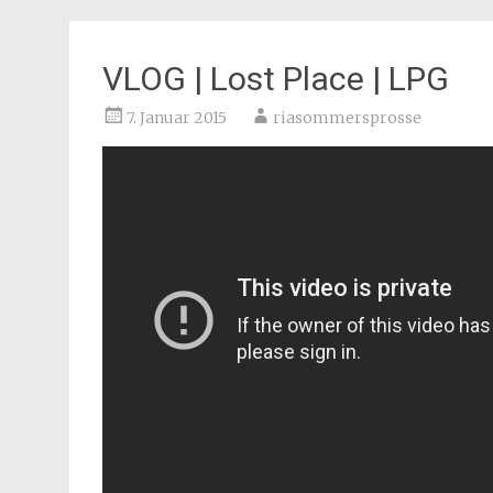
VLOG | Lost Place | LPG
7. Januar 2015
riasommersprosse