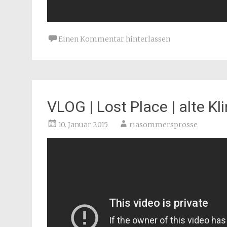
Einen Kommentar hinterlassen
VLOG | Lost Place | alte Kl
10. Januar 2015
riasommersprosse