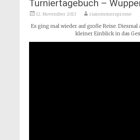
Turniertagebuch – Wuppert
12. November 2013
riasommersprosse
Es ging mal wieder auf große Reise. Diesmal 
kleiner Einblick in das G