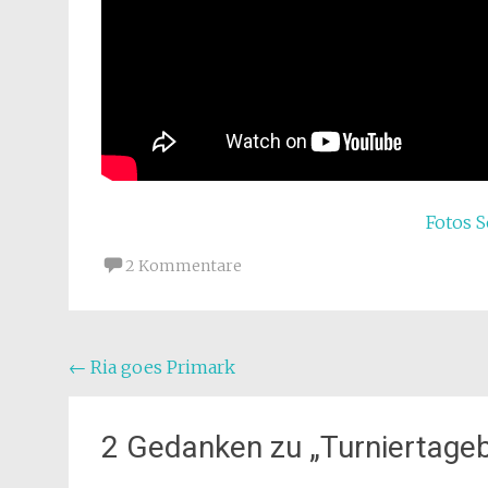
Fotos S
2 Kommentare
Beitragsnavigation
←
Ria goes Primark
2 Gedanken zu „
Turniertageb