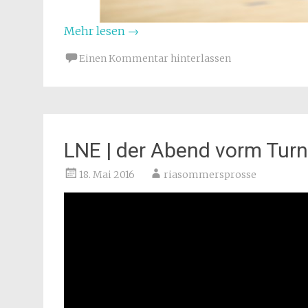
Mehr lesen
→
Einen Kommentar hinterlassen
LNE | der Abend vorm Turn
18. Mai 2016
riasommersprosse