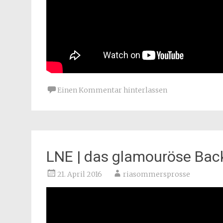
Einen Kommentar hinterlassen
LNE | das glamouröse Bac
21. April 2016
riasommersprosse