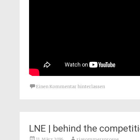
Einen Kommentar hinterlassen
LNE | behind the competit
11. März 2016
riasommersprosse