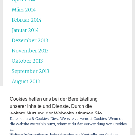
März 2014
Februar 2014
Januar 2014
Dezember 2013
November 2013
Oktober 2013
September 2013
August 2013
Juli 2013
Cookies helfen uns bei der Bereitstellung
Juni 2013
unserer Inhalte und Dienste. Durch die
Mai 2013
weitere Nutzung der Webseite stimmen Sie
Datenschutz & Cookies: Diese Website verwendet Cookies. Wenn du
der Verwendung von Cookies zu.
die Website weiterhin nutzt, stimmst du der Verwendung von Cookies
Zur Datenschutzerklärung hier entlang.
zu.
Weitere Informationen, beispielsweise zur Kontrolle von Cookies,