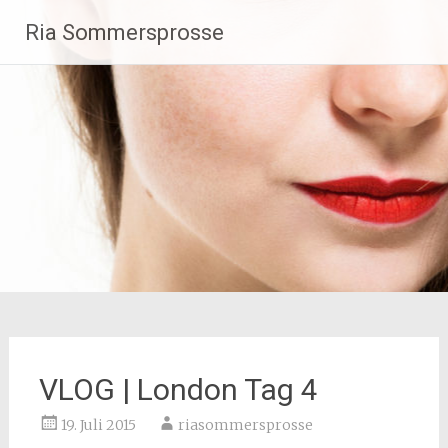
Zum
Ria Sommersprosse
Inhalt
springen
VLOG | London Tag 4
19. Juli 2015
riasommersprosse