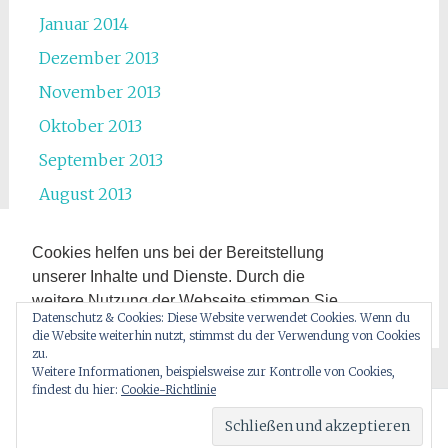
Januar 2014
Dezember 2013
November 2013
Oktober 2013
September 2013
August 2013
Juli 2013
Cookies helfen uns bei der Bereitstellung
Juni 2013
unserer Inhalte und Dienste. Durch die
Mai 2013
weitere Nutzung der Webseite stimmen Sie
Datenschutz & Cookies: Diese Website verwendet Cookies. Wenn du
der Verwendung von Cookies zu.
die Website weiterhin nutzt, stimmst du der Verwendung von Cookies
Zur Datenschutzerklärung hier entlang.
zu.
Weitere Informationen, beispielsweise zur Kontrolle von Cookies,
findest du hier:
Cookie-Richtlinie
Okay!
Stolz präsentiert von
WordPress
|
Theme: Radiate von
ThemeGrill
.