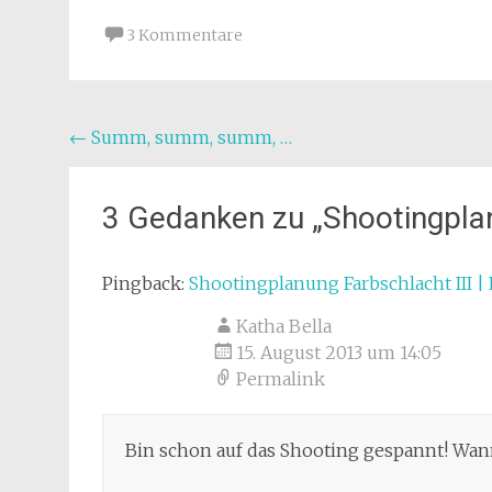
3 Kommentare
Beitragsnavigation
←
Summ, summ, summ, …
3 Gedanken zu „
Shootingplan
Pingback:
Shootingplanung Farbschlacht III 
Katha Bella
15. August 2013 um 14:05
Permalink
Bin schon auf das Shooting gespannt! Wann