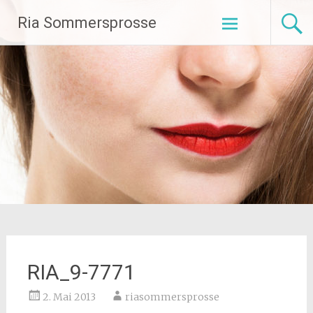
Zum
Ria Sommersprosse
Inhalt
springen
RIA_9-7771
2. Mai 2013
riasommersprosse