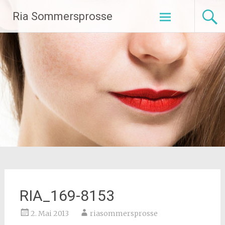
Zum
Ria Sommersprosse
Inhalt
springen
RIA_169-8153
2. Mai 2013
riasommersprosse