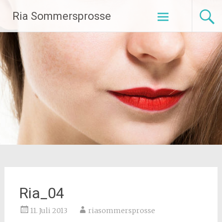
Zum
Ria Sommersprosse
Inhalt
springen
Ria_04
11. Juli 2013
riasommersprosse