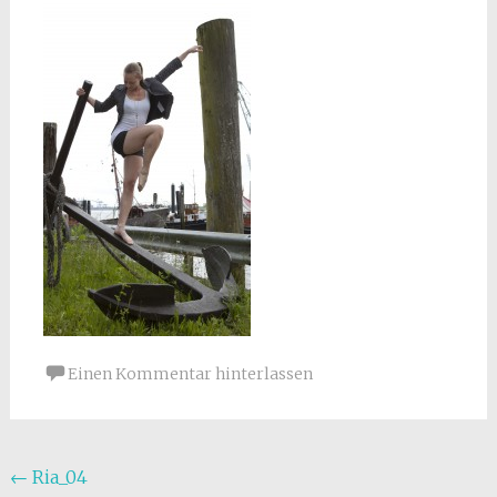
Einen Kommentar hinterlassen
Beitragsnavigation
←
Ria_04