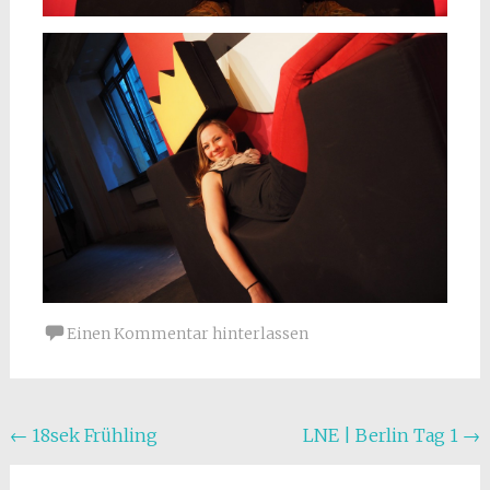
Einen Kommentar hinterlassen
Beitragsnavigation
←
18sek Frühling
LNE | Berlin Tag 1
→