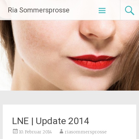
Zum
Ria Sommersprosse
Inhalt
springen
LNE | Update 2014
10. Februar 2014
riasommersprosse