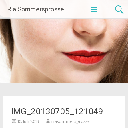
Zum
Ria Sommersprosse
Inhalt
springen
IMG_20130705_121049
10. Juli 2013
riasommersprosse