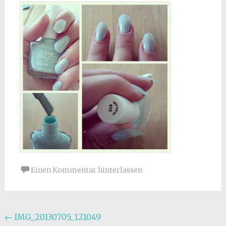
Einen Kommentar hinterlassen
Beitragsnavigation
←
IMG_20130705_121049