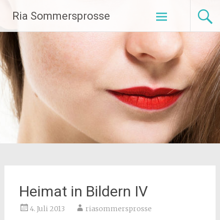
Zum
Ria Sommersprosse
Inhalt
springen
Heimat in Bildern IV
4. Juli 2013
riasommersprosse