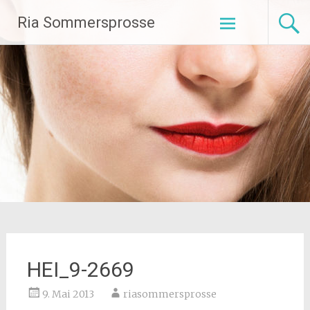
Zum
Ria Sommersprosse
Inhalt
springen
HEI_9-2669
9. Mai 2013
riasommersprosse