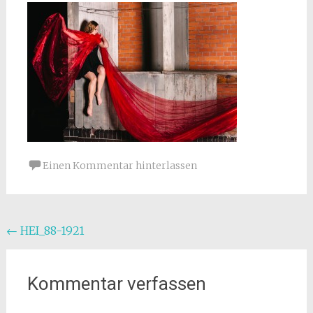
Einen Kommentar hinterlassen
Beitragsnavigation
←
HEI_88-1921
Kommentar verfassen