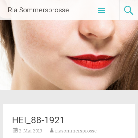
Zum
Ria Sommersprosse
Inhalt
springen
HEI_88-1921
2. Mai 2013
riasommersprosse