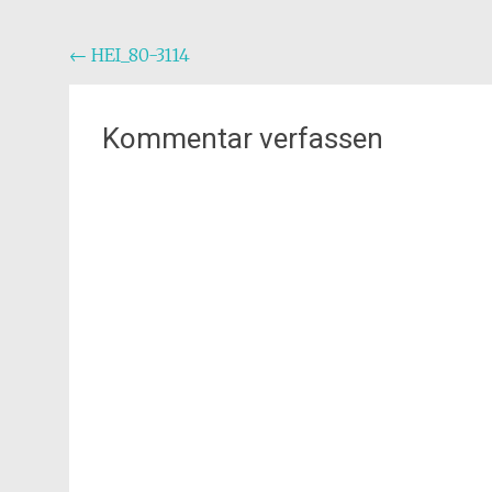
Beitragsnavigation
←
HEI_80-3114
Kommentar verfassen