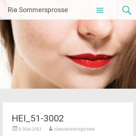
Zum
Ria Sommersprosse
Inhalt
springen
HEI_51-3002
9. Mai 2013
riasommersprosse