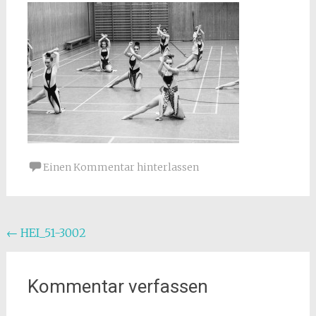
Einen Kommentar hinterlassen
Beitragsnavigation
←
HEI_51-3002
Kommentar verfassen