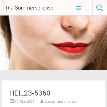
Zum
Ria Sommersprosse
Inhalt
springen
HEI_23-5360
30. Mai 2013
riasommersprosse