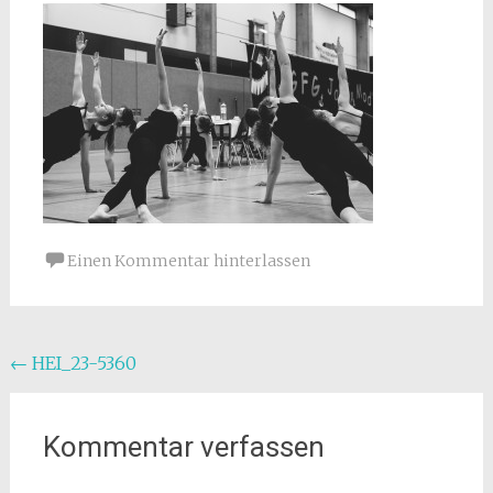
Einen Kommentar hinterlassen
Beitragsnavigation
←
HEI_23-5360
Kommentar verfassen