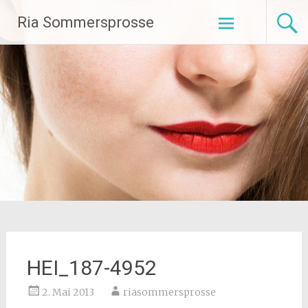
Zum
Ria Sommersprosse
Inhalt
springen
HEI_187-4952
2. Mai 2013
riasommersprosse