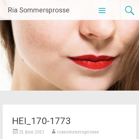
Zum
Ria Sommersprosse
Inhalt
springen
HEI_170-1773
21. Juni 2013
riasommersprosse