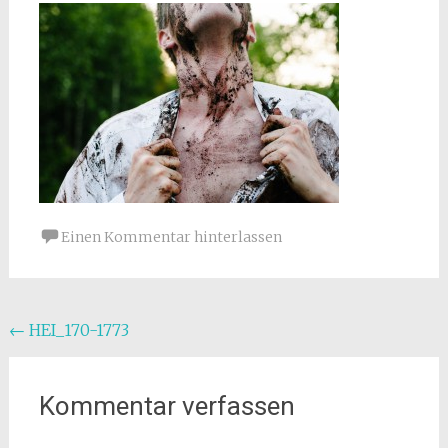
Einen Kommentar hinterlassen
Beitragsnavigation
←
HEI_170-1773
Kommentar verfassen