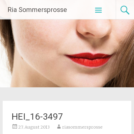
Zum
Ria Sommersprosse
Inhalt
springen
HEI_16-3497
27. August 2013
riasommersprosse