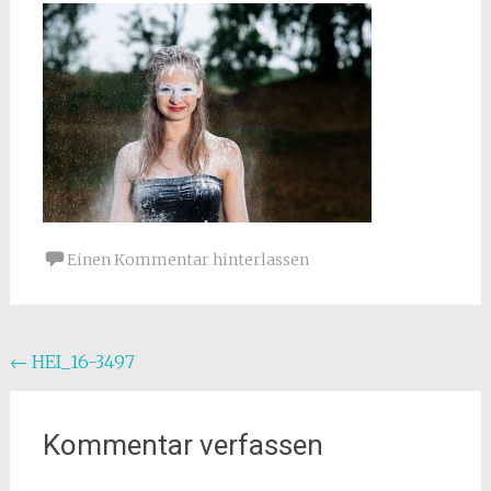
Einen Kommentar hinterlassen
Beitragsnavigation
←
HEI_16-3497
Kommentar verfassen