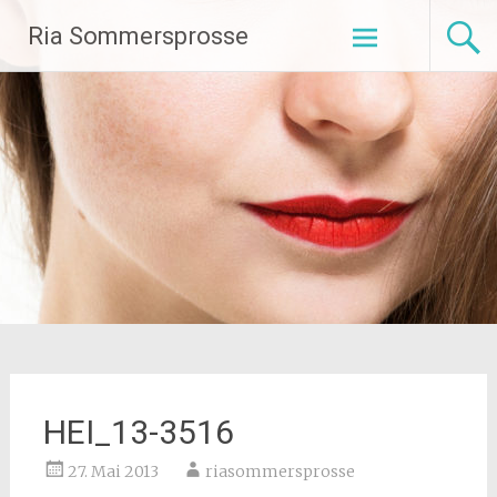
Zum
Ria Sommersprosse
Inhalt
springen
HEI_13-3516
27. Mai 2013
riasommersprosse