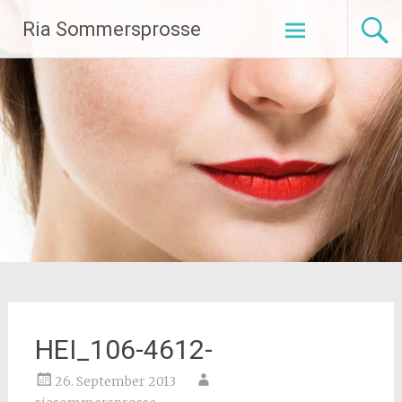
Zum
Ria Sommersprosse
Inhalt
springen
HEI_106-4612-
26. September 2013