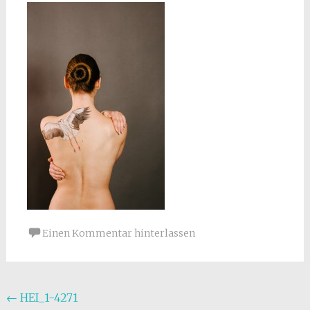
Einen Kommentar hinterlassen
Beitragsnavigation
←
HEI_1-4271