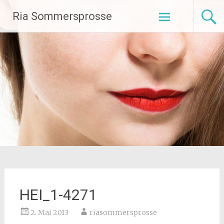
Zum
Ria Sommersprosse
Inhalt
springen
HEI_1-4271
2. Mai 2013
riasommersprosse