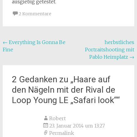
ausgiebig getestet.
2 Kommentare
Beitragsnavigation
←
Everything Is Gonna Be
herbstliches
Fine
Portraitshooting mit
Pablo Heimplatz
→
2 Gedanken zu „
Haare auf
den Nägeln mit der Rival de
Loop Young LE „Safari look“
“
Robert
23. Januar 2014 um 13:27
Permalink