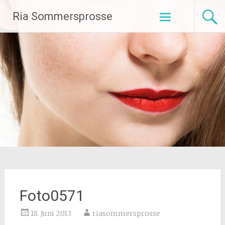
Zum
Ria Sommersprosse
Inhalt
springen
Foto0571
18. Juni 2013
riasommersprosse