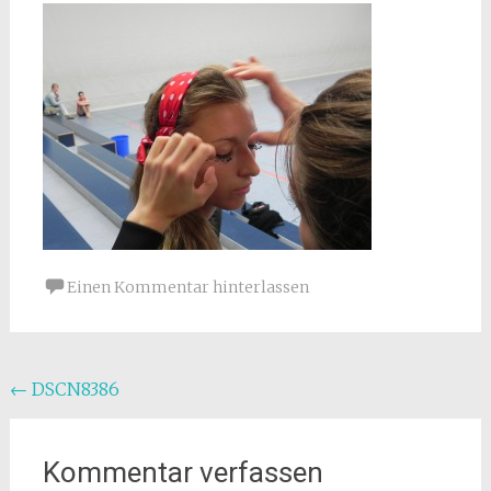
Einen Kommentar hinterlassen
Beitragsnavigation
←
DSCN8386
Kommentar verfassen