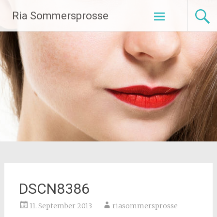
Zum
Ria Sommersprosse
Inhalt
springen
DSCN8386
11. September 2013
riasommersprosse