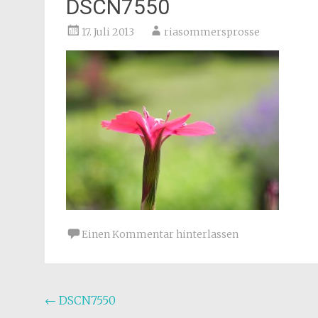
DSCN7550
17. Juli 2013
riasommersprosse
Einen Kommentar hinterlassen
Beitragsnavigation
←
DSCN7550