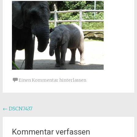
Einen Kommentar hinterlassen
Beitragsnavigation
←
DSCN7437
Kommentar verfassen