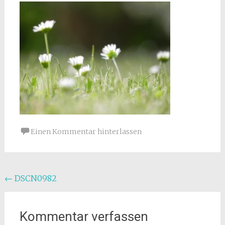
Einen Kommentar hinterlassen
Beitragsnavigation
←
DSCN0982
Kommentar verfassen