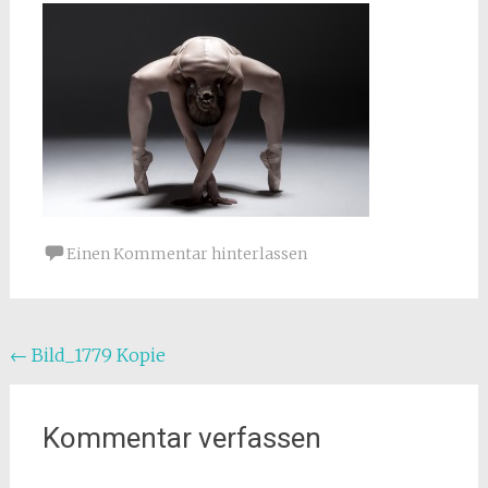
Einen Kommentar hinterlassen
Beitragsnavigation
←
Bild_1779 Kopie
Kommentar verfassen