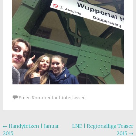
Einen Kommentar hinterlassen
Beitragsnavigation
←
Handyfetzen | Januar
LNE | Regionalliga Teaser
2015
2015
→