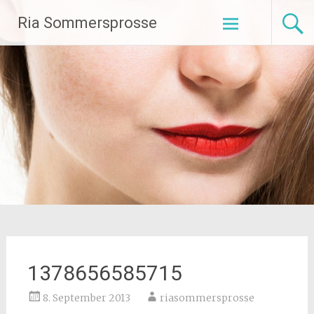
Zum
Ria Sommersprosse
Inhalt
springen
1378656585715
8. September 2013
riasommersprosse