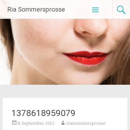
Zum
Ria Sommersprosse
Inhalt
springen
1378618959079
8. September 2013
riasommersprosse