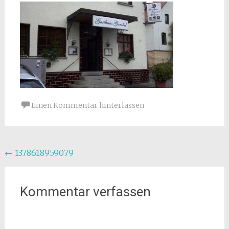
Einen Kommentar hinterlassen
Beitragsnavigation
←
1378618959079
Kommentar verfassen